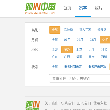
首页
赛事
照片
类别：
全部
马拉松
铁人三项
越野跑
月份：
全部
01月
02月
03月
04月
地区：
全部
境外
北京
天津
河北
广东
广西
海南
重庆
四川
状态：
全部
报名时间未定
报名还未开始
关于我们
联系我们
加入我们
使用条款