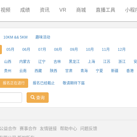
视频
成绩
资讯
VR
商城
直播工具
小程
10KM && 5KM
趣味活动
05月
06月
07月
08月
09月
10月
11月
12月
山西
内蒙古
辽宁
吉林
黑龙江
上海
江苏
浙江
贵州
云南
西藏
陕西
甘肃
青海
宁夏
新疆
香港
报名正在进行
报名已经截止
敬请期待下届
查询
公益合作
赛事合作
友情链接
帮助中心
问题反馈