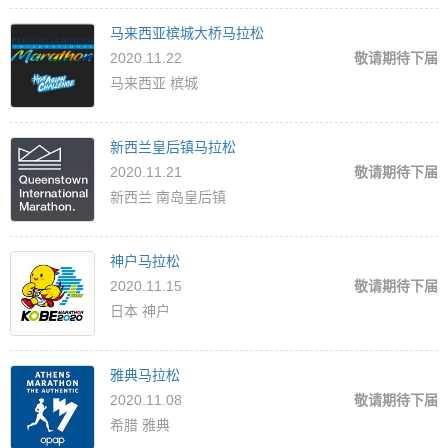
马来西亚槟城大桥马拉松
2020.11.22
敬请期待下届
马来西亚 槟城
新西兰皇后镇马拉松
2020.11.21
敬请期待下届
新西兰 南岛皇后镇
神户马拉松
2020.11.15
敬请期待下届
日本 神户
雅典马拉松
2020.11.08
敬请期待下届
希腊 雅典