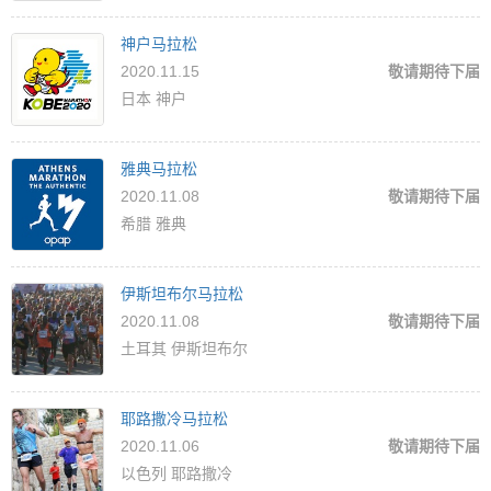
神户马拉松
2020.11.15
敬请期待下届
日本 神户
雅典马拉松
2020.11.08
敬请期待下届
希腊 雅典
伊斯坦布尔马拉松
2020.11.08
敬请期待下届
土耳其 伊斯坦布尔
耶路撒冷马拉松
2020.11.06
敬请期待下届
以色列 耶路撒冷