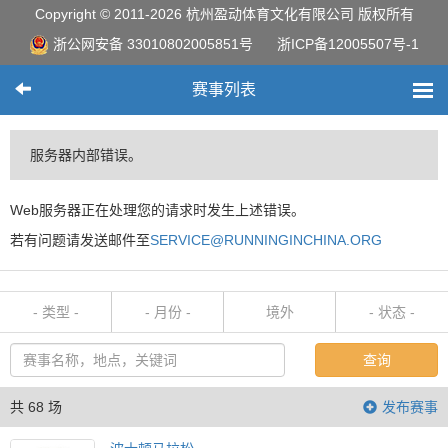
Copyright © 2011-2026 杭州盈动体育文化有限公司 版权所有
浙公网安备 33010802005851号
浙ICP备12005507号-1
赛事列表
服务器内部错误。
Web服务器正在处理您的请求时发生上述错误。
若有问题请发送邮件至
SERVICE@RUNNINGINCHINA.ORG
- 类型 -
- 月份 -
境外
- 状态 -
查询
共 68 场
发布赛事