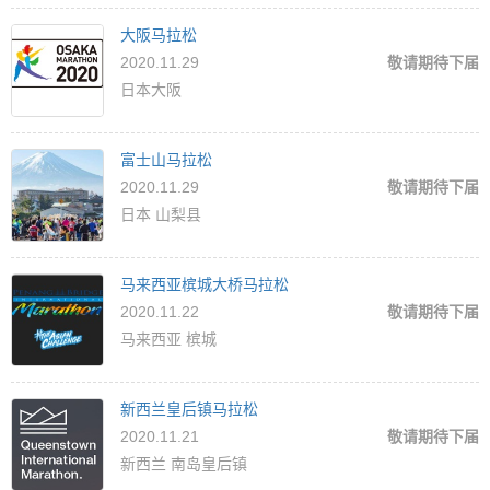
大阪马拉松
2020.11.29
敬请期待下届
日本大阪
富士山马拉松
2020.11.29
敬请期待下届
日本 山梨县
马来西亚槟城大桥马拉松
2020.11.22
敬请期待下届
马来西亚 槟城
新西兰皇后镇马拉松
2020.11.21
敬请期待下届
新西兰 南岛皇后镇