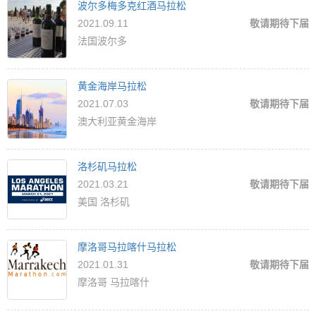
波尔多梅多克红酒马拉松
2021.09.11
敬请期待下届
法国波尔多
黄金海岸马拉松
2021.07.03
敬请期待下届
澳大利亚黄金海岸
洛杉矶马拉松
2021.03.21
敬请期待下届
美国 洛杉矶
摩洛哥马拉喀什马拉松
2021.01.31
敬请期待下届
摩洛哥 马拉喀什