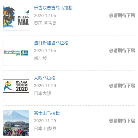
乐古浪普吉岛马拉松
2020.12.05
敬请期待下届
泰国 普吉岛
渣打新加坡马拉松
2020.12.05
敬请期待下届
新加坡
大阪马拉松
2020.11.29
敬请期待下届
日本大阪
富士山马拉松
2020.11.29
敬请期待下届
日本 山梨县