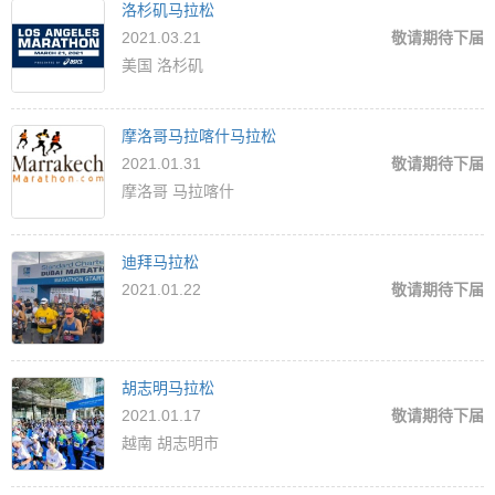
洛杉矶马拉松
2021.03.21
敬请期待下届
美国 洛杉矶
摩洛哥马拉喀什马拉松
2021.01.31
敬请期待下届
摩洛哥 马拉喀什
迪拜马拉松
2021.01.22
敬请期待下届
胡志明马拉松
2021.01.17
敬请期待下届
越南 胡志明市