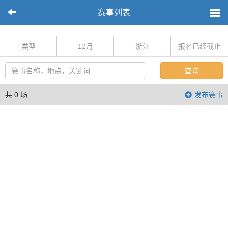
赛事列表
- 类型 -
12月
浙江
报名已经截止
查询
共 0 场
发布赛事