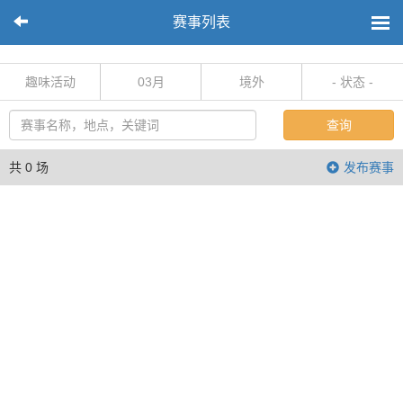
赛事列表
趣味活动
03月
境外
- 状态 -
查询
共 0 场
发布赛事