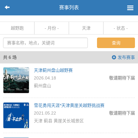
赛事列表
越野跑
- 月份 -
天津
- 状态 -
查询
共 6 场
发布赛事
天津蓟州盘山越野赛
2026.04.18
敬请期待下届
蓟州盘山
雪花勇闯天涯*天津黄崖关越野挑战赛
2021.05.22
敬请期待下届
天津 蓟县 黄崖关长城景区