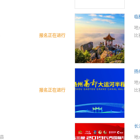
临
地
5
报名正在进行
比赛
扬
地
1
报名正在进行
比赛
长
县
地