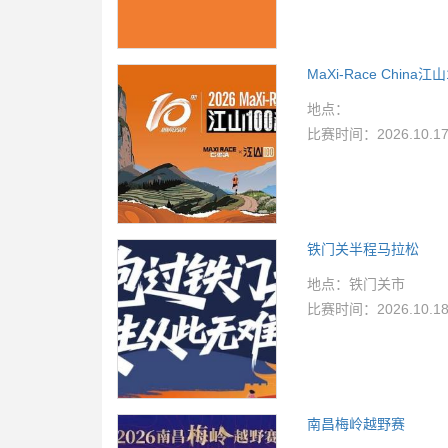
MaXi-Race China
地点：
比赛时间：2026.10.1
铁门关半程马拉松
地点：铁门关市
比赛时间：2026.10.1
南昌梅岭越野赛