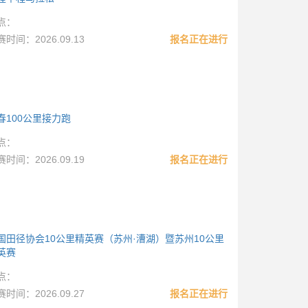
点：
时间：2026.09.13
报名正在进行
春100公里接力跑
点：
时间：2026.09.19
报名正在进行
国田径协会10公里精英赛（苏州·漕湖）暨苏州10公里
英赛
点：
时间：2026.09.27
报名正在进行