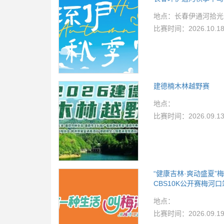
地点：长春伊通河拾光
比赛时间：2026.10.1
建德楠木林越野赛
地点：
比赛时间：2026.09.1
“健康吉林·爽动盛夏”
CBS10K公开赛梅河口
地点：
比赛时间：2026.09.1