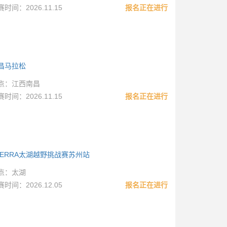
时间：2026.11.15
报名正在进行
昌马拉松
点：江西南昌
时间：2026.11.15
报名正在进行
TERRA太湖越野挑战赛苏州站
点：太湖
时间：2026.12.05
报名正在进行