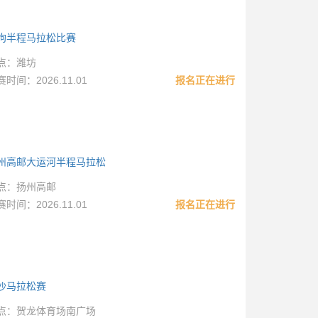
朐半程马拉松比赛
点：潍坊
时间：2026.11.01
报名正在进行
州高邮大运河半程马拉松
点：扬州高邮
时间：2026.11.01
报名正在进行
沙马拉松赛
点：贺龙体育场南广场