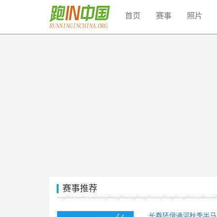
首页
赛事
照片
赛事推荐
长春环伊通河秋季半马