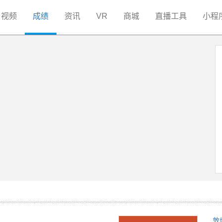
视频
成绩
资讯
VR
商城
直播工具
小程
敦