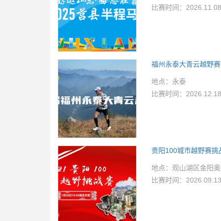
比赛时间：2026.11.0
福州永泰大青云越野赛
地点：永泰
比赛时间：2026.12.1
贵阳100城市越野赛挑
地点：观山湖区金阳奥
比赛时间：2026.09.1