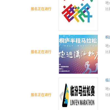
地
8
报名正在进行
比赛
桐
地
8
报名正在进行
比赛
临
地
5
报名正在进行
比赛